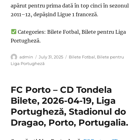
apărut pentru prima dată în top cinci în sezonul
2011–12, depășind Ligue 1 franceză.
Categories: Bilete Fotbal, Bilete pentru Liga
Portugheză.
Author
Posted
Categories
admin
July 31, 2025
Bilete Fotbal
,
Bilete pentru
on
Liga Portugheză
FC Porto – CD Tondela
Bilete, 2026-04-19, Liga
Portugheză, Stadionul do
Dragao, Porto, Portugalia.