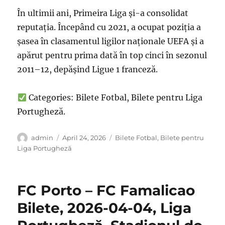
În ultimii ani, Primeira Liga și-a consolidat
reputația. Începând cu 2021, a ocupat poziția a
șasea în clasamentul ligilor naționale UEFA și a
apărut pentru prima dată în top cinci în sezonul
2011–12, depășind Ligue 1 franceză.
Categories: Bilete Fotbal, Bilete pentru Liga
Portugheză.
Author
Posted
Categories
admin
April 24, 2026
Bilete Fotbal
,
Bilete pentru
on
Liga Portugheză
FC Porto – FC Famalicao
Bilete, 2026-04-04, Liga