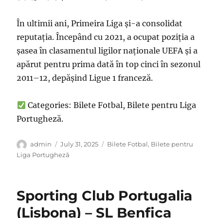
În ultimii ani, Primeira Liga și-a consolidat
reputația. Începând cu 2021, a ocupat poziția a
șasea în clasamentul ligilor naționale UEFA și a
apărut pentru prima dată în top cinci în sezonul
2011–12, depășind Ligue 1 franceză.
Categories: Bilete Fotbal, Bilete pentru Liga
Portugheză.
Author
Posted
Categories
admin
July 31, 2025
Bilete Fotbal
,
Bilete pentru
on
Liga Portugheză
Sporting Club Portugalia
(Lisbona) – SL Benfica