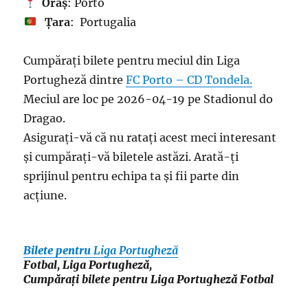
Oraș
: Porto
Țara
: Portugalia
Cumpărați bilete pentru meciul din Liga
Portugheză dintre
FC Porto – CD Tondela.
Meciul are loc pe 2026-04-19 pe Stadionul do
Dragao.
Asigurați-vă că nu ratați acest meci interesant
și cumpărați-vă biletele astăzi. Arată-ți
sprijinul pentru echipa ta și fii parte din
acțiune.
Bilete pentru
Liga Portugheză
Fotbal, Liga Portugheză,
Cumpărați bilete pentru Liga Portugheză Fotbal