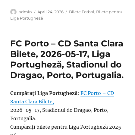
Author
Posted
Categories
admin
April 24, 2026
Bilete Fotbal
,
Bilete pentru
on
Liga Portugheză
FC Porto – CD Santa Clara
Bilete, 2026-05-17, Liga
Portugheză, Stadionul do
Dragao, Porto, Portugalia.
Cumpărați Liga Portugheză
:
FC Porto – CD
Santa Clara Bilete,
2026-05-17, Stadionul do Dragao, Porto,
Portugalia.
Cumpărați bilete pentru Liga Portugheză 2025-