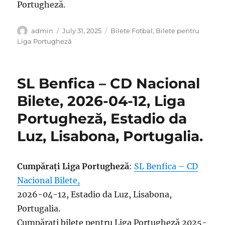
Portugheză.
Author
Posted
Categories
admin
July 31, 2025
Bilete Fotbal
,
Bilete pentru
on
Liga Portugheză
SL Benfica – CD Nacional
Bilete, 2026-04-12, Liga
Portugheză, Estadio da
Luz, Lisabona, Portugalia.
Cumpărați Liga Portugheză
:
SL Benfica – CD
Nacional Bilete,
2026-04-12, Estadio da Luz, Lisabona,
Portugalia.
Cumpărați bilete pentru Liga Portugheză 2025-