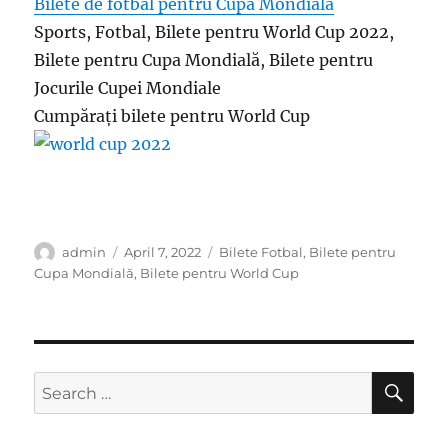
Bilete de fotbal pentru Cupa Mondială
Sports, Fotbal, Bilete pentru World Cup 2022,
Bilete pentru Cupa Mondială, Bilete pentru
Jocurile Cupei Mondiale
Cumpărați bilete pentru World Cup
Author
Posted
Categories
admin
April 7, 2022
Bilete Fotbal
,
Bilete pentru
on
Cupa Mondială
,
Bilete pentru World Cup
SE
Search
for: