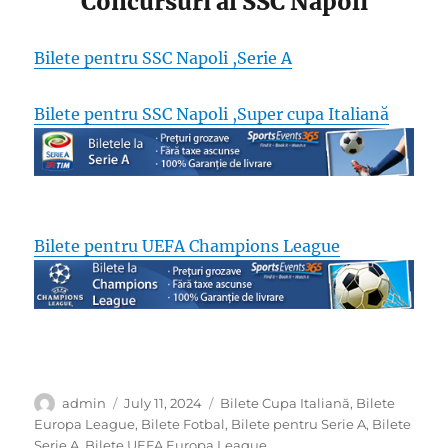
Concursuri al SSC Napoli
Bilete pentru SSC Napoli ,Serie A
Bilete pentru SSC Napoli ,Super cupa Italiană
Bilete pentru UEFA Champions League
Author
Posted
Categories
admin
July 11, 2024
Bilete Cupa Italiană
,
Bilete
on
Europa League
,
Bilete Fotbal
,
Bilete pentru Serie A
,
Bilete
Serie A
,
Bilete UEFA Europa League