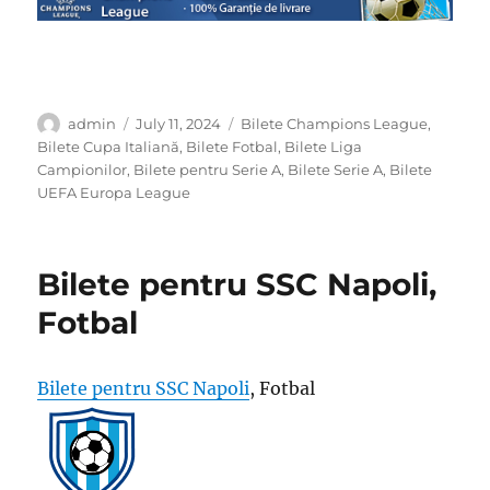
Author
Posted
Categories
admin
July 11, 2024
Bilete Champions League
,
on
Bilete Cupa Italiană
,
Bilete Fotbal
,
Bilete Liga
Campionilor
,
Bilete pentru Serie A
,
Bilete Serie A
,
Bilete
UEFA Europa League
Bilete pentru SSC Napoli,
Fotbal
Bilete pentru SSC Napoli
, Fotbal