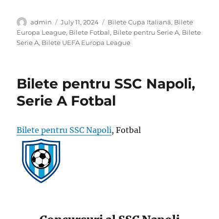
Author
Posted
Categories
admin
July 11, 2024
Bilete Cupa Italiană
,
Bilete
on
Europa League
,
Bilete Fotbal
,
Bilete pentru Serie A
,
Bilete
Serie A
,
Bilete UEFA Europa League
Bilete pentru SSC Napoli,
Serie A Fotbal
Bilete pentru SSC Napoli
, Fotbal