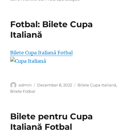
Fotbal: Bilete Cupa
Italiană
Bilete Cupa Italiană Fotbal
Author
Posted
Categories
admin
December 8, 2022
Bilete Cupa Italiană
,
on
Bilete Fotbal
Bilete pentru Cupa
Italiană Fotbal