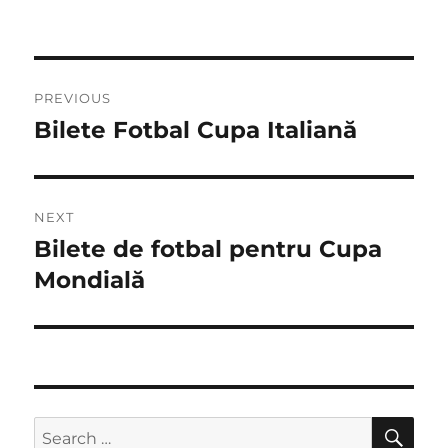
Post
PREVIOUS
navigation
Bilete Fotbal Cupa Italiană
Previous
post:
NEXT
Bilete de fotbal pentru Cupa
Next
post:
Mondială
SE
Search