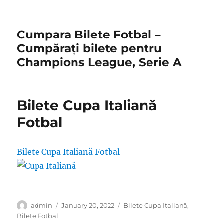
Cumpara Bilete Fotbal –
Cumpărați bilete pentru
Champions League, Serie A
Bilete Cupa Italiană
Fotbal
Bilete Cupa Italiană Fotbal
Author
Posted
Categories
admin
January 20, 2022
Bilete Cupa Italiană
,
on
Bilete Fotbal