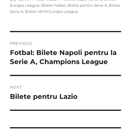
on
Europa League
,
Bilete Fotbal
,
Bilete pentru Serie A
,
Bilete
Serie A
,
Bilete UEFA Europa League
Post
PREVIOUS
navigation
Fotbal: Bilete Napoli pentru la
Previous
post:
Serie A, Champions League
NEXT
Bilete pentru Lazio
Next
post: