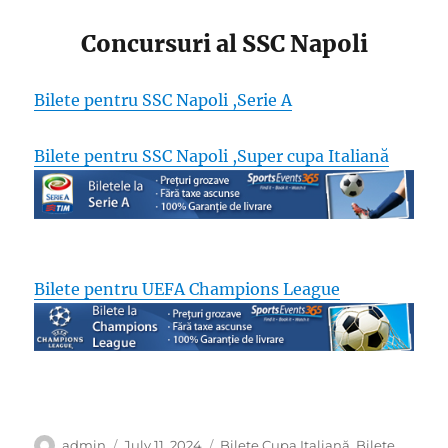
Concursuri al SSC Napoli
Bilete pentru SSC Napoli ,Serie A
Bilete pentru SSC Napoli ,Super cupa Italiană
Bilete pentru UEFA Champions League
Author
Posted
Categories
admin
July 11, 2024
Bilete Cupa Italiană
,
Bilete