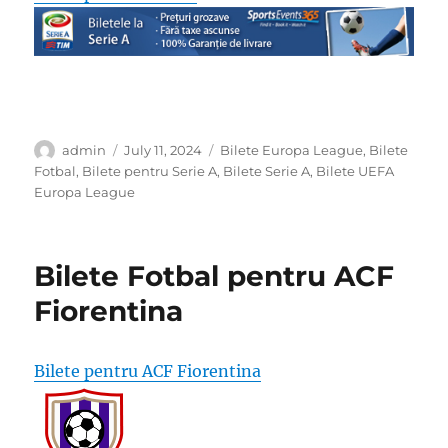
Author
Posted
Categories
admin
July 11, 2024
Bilete Europa League
,
Bilete
on
Fotbal
,
Bilete pentru Serie A
,
Bilete Serie A
,
Bilete UEFA
Europa League
Bilete Fotbal pentru ACF
Fiorentina
Bilete pentru ACF Fiorentina