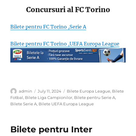
Concursuri al FC Torino
Bilete pentru FC Torino ,Serie A
Bilete pentru FC Torino ,UEFA Europa League
Author
Posted
Categories
admin
July 11, 2024
Bilete Europa League
,
Bilete
on
Fotbal
,
Bilete Liga Campionilor
,
Bilete pentru Serie A
,
Bilete Serie A
,
Bilete UEFA Europa League
Bilete pentru Inter