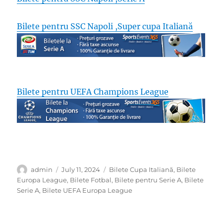
Bilete pentru SSC Napoli ,Super cupa Italiană
Bilete pentru UEFA Champions League
Author
Posted
Categories
admin
July 11, 2024
Bilete Cupa Italiană
,
Bilete
on
Europa League
,
Bilete Fotbal
,
Bilete pentru Serie A
,
Bilete
Serie A
,
Bilete UEFA Europa League