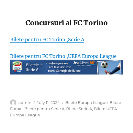
Concursuri al FC Torino
Bilete pentru FC Torino ,Serie A
Bilete pentru FC Torino ,UEFA Europa League
Author
Posted
Categories
admin
July 11, 2024
Bilete Europa League
,
Bilete
on
Fotbal
,
Bilete pentru Serie A
,
Bilete Serie A
,
Bilete UEFA
Europa League