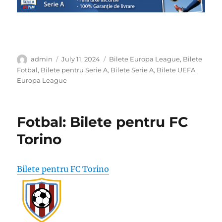
Author
Posted
Categories
admin
July 11, 2024
Bilete Europa League
,
Bilete
on
Fotbal
,
Bilete pentru Serie A
,
Bilete Serie A
,
Bilete UEFA
Europa League
Fotbal: Bilete pentru FC
Torino
Bilete pentru FC Torino