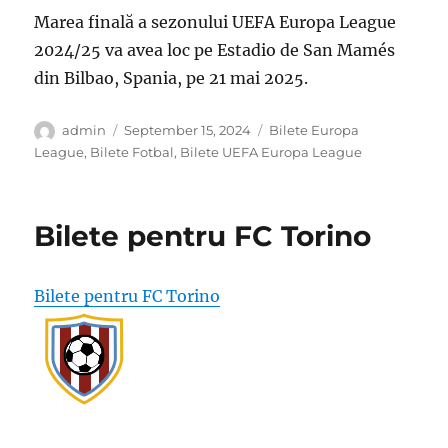
Marea finală a sezonului UEFA Europa League
2024/25 va avea loc pe Estadio de San Mamés
din Bilbao, Spania, pe 21 mai 2025.
Author
Posted
Categories
admin
September 15, 2024
Bilete Europa
on
League
,
Bilete Fotbal
,
Bilete UEFA Europa League
Bilete pentru FC Torino
Bilete pentru FC Torino