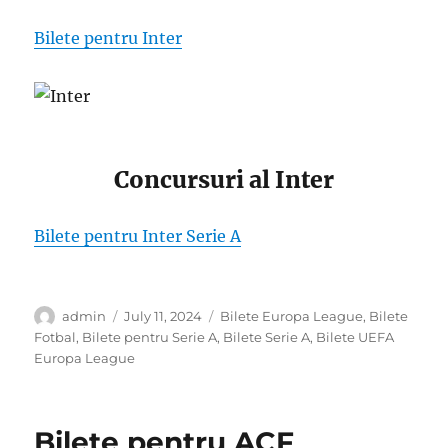
Bilete pentru Inter
Concursuri al Inter
Bilete pentru Inter Serie A
Author
Posted
Categories
admin
July 11, 2024
Bilete Europa League
,
Bilete
on
Fotbal
,
Bilete pentru Serie A
,
Bilete Serie A
,
Bilete UEFA
Europa League
Bilete pentru ACF