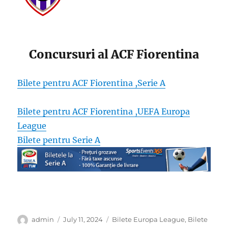
Concursuri al ACF Fiorentina
Bilete pentru ACF Fiorentina ,Serie A
Bilete pentru ACF Fiorentina ,UEFA Europa
League
Bilete pentru Serie A
Author
Posted
Categories
admin
July 11, 2024
Bilete Europa League
,
Bilete