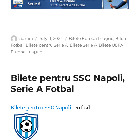
Author
Posted
Categories
admin
July 11, 2024
Bilete Europa League
,
Bilete
on
Fotbal
,
Bilete pentru Serie A
,
Bilete Serie A
,
Bilete UEFA
Europa League
Bilete pentru SSC Napoli,
Serie A Fotbal
Bilete pentru SSC Napoli
, Fotbal