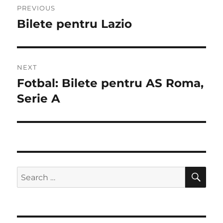
PREVIOUS
navigation
Bilete pentru Lazio
Previous
post:
NEXT
Fotbal: Bilete pentru AS Roma,
Next
post:
Serie A
SE
Search
for: