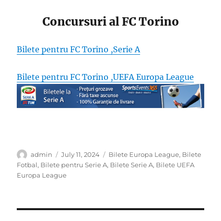
Concursuri al FC Torino
Bilete pentru FC Torino ,Serie A
Bilete pentru FC Torino ,UEFA Europa League
Author
Posted
Categories
admin
July 11, 2024
Bilete Europa League
,
Bilete
on
Fotbal
,
Bilete pentru Serie A
,
Bilete Serie A
,
Bilete UEFA
Europa League
Post