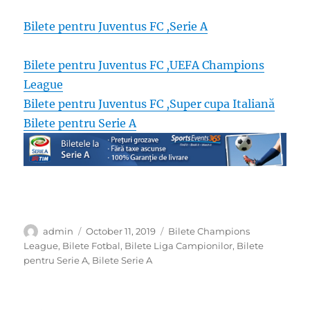
Bilete pentru Juventus FC ,Serie A
Bilete pentru Juventus FC ,UEFA Champions
League
Bilete pentru Juventus FC ,Super cupa Italiană
Bilete pentru Serie A
Author
Posted
Categories
admin
October 11, 2019
Bilete Champions
on
League
,
Bilete Fotbal
,
Bilete Liga Campionilor
,
Bilete
pentru Serie A
,
Bilete Serie A