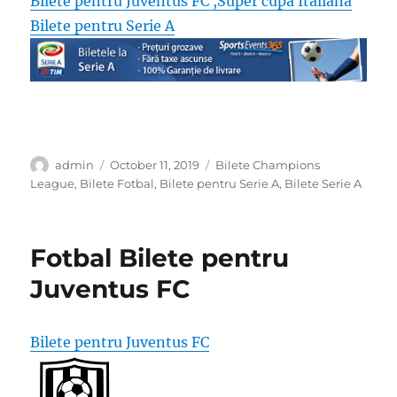
Bilete pentru Juventus FC ,Super cupa Italiană
Bilete pentru Serie A
Author
Posted
Categories
admin
October 11, 2019
Bilete Champions
on
League
,
Bilete Fotbal
,
Bilete pentru Serie A
,
Bilete Serie A
Fotbal Bilete pentru
Juventus FC
Bilete pentru Juventus FC