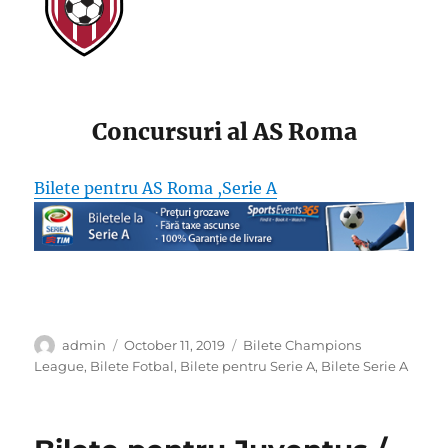
Concursuri al AS Roma
Bilete pentru AS Roma ,Serie A
Author
Posted
Categories
admin
October 11, 2019
Bilete Champions
on
League
,
Bilete Fotbal
,
Bilete pentru Serie A
,
Bilete Serie A