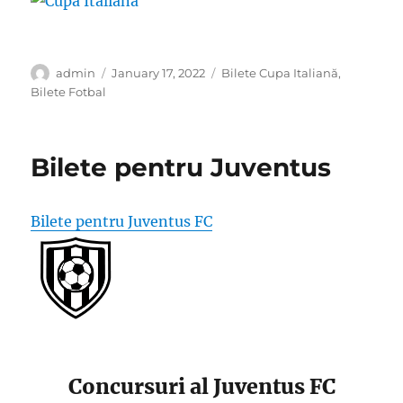
Author
Posted
Categories
admin
January 17, 2022
Bilete Cupa Italiană
,
on
Bilete Fotbal
Bilete pentru Juventus
Bilete pentru Juventus FC
Concursuri al Juventus FC