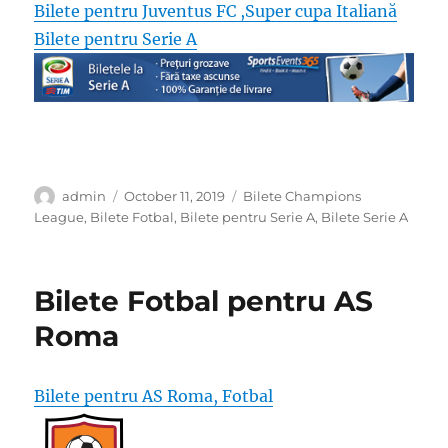
Bilete pentru Juventus FC ,Super cupa Italiană
Bilete pentru Serie A
Author
Posted
Categories
admin
October 11, 2019
Bilete Champions
on
League
,
Bilete Fotbal
,
Bilete pentru Serie A
,
Bilete Serie A
Bilete Fotbal pentru AS
Roma
Bilete pentru AS Roma, Fotbal