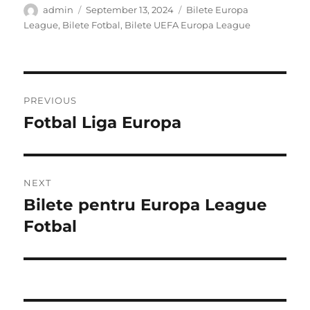
Author
Posted
Categories
admin
September 13, 2024
Bilete Europa
on
League
,
Bilete Fotbal
,
Bilete UEFA Europa League
Post
PREVIOUS
navigation
Fotbal Liga Europa
Previous
post:
NEXT
Bilete pentru Europa League
Next
post:
Fotbal