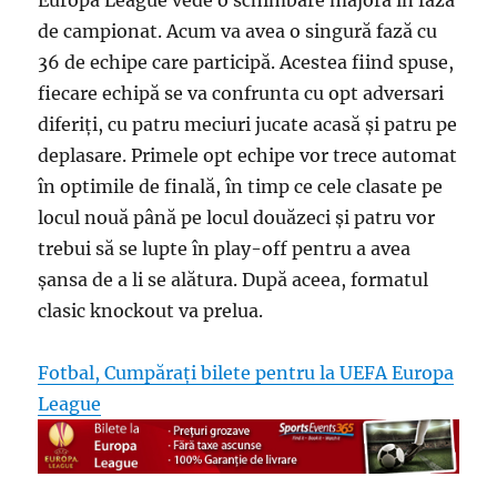
Europa League vede o schimbare majoră în faza
de campionat. Acum va avea o singură fază cu
36 de echipe care participă. Acestea fiind spuse,
fiecare echipă se va confrunta cu opt adversari
diferiți, cu patru meciuri jucate acasă și patru pe
deplasare. Primele opt echipe vor trece automat
în optimile de finală, în timp ce cele clasate pe
locul nouă până pe locul douăzeci și patru vor
trebui să se lupte în play-off pentru a avea
șansa de a li se alătura. După aceea, formatul
clasic knockout va prelua.
Fotbal, Cumpărați bilete pentru la UEFA Europa
League