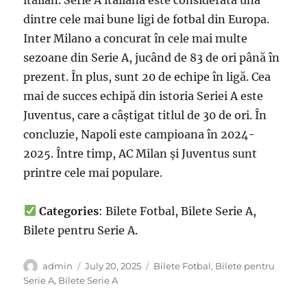
dintre cele mai bune ligi de fotbal din Europa.
Inter Milano a concurat în cele mai multe
sezoane din Serie A, jucând de 83 de ori până în
prezent. În plus, sunt 20 de echipe în ligă. Cea
mai de succes echipă din istoria Seriei A este
Juventus, care a câștigat titlul de 30 de ori. În
concluzie, Napoli este campioana în 2024-
2025. Între timp, AC Milan și Juventus sunt
printre cele mai populare.
Categories
: Bilete Fotbal, Bilete Serie A,
Bilete pentru Serie A.
Author
Posted
Categories
admin
July 20, 2025
Bilete Fotbal
,
Bilete pentru
on
Serie A
,
Bilete Serie A