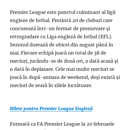
Premier League este punctul culminant al ligii
engleze de fotbal. Prezintă 20 de cluburi care
concurează într-un format de promovare și
retrogradare cu Liga engleză de fotbal (EFL).
Sezonul durează de obicei din august până în
mai. Fiecare echipă joacă un total de 38 de
meciuri, jucându-se de două ori, o dată acasă și
o dată în deplasare. Cele mai multe meciuri se
joacă în după-amiaza de weekend, deși există și
meciuri de seară în zilele lucrătoare.
Bilete pentru Premier League Engleză
Formată ca FA Premier League la 20 februarie