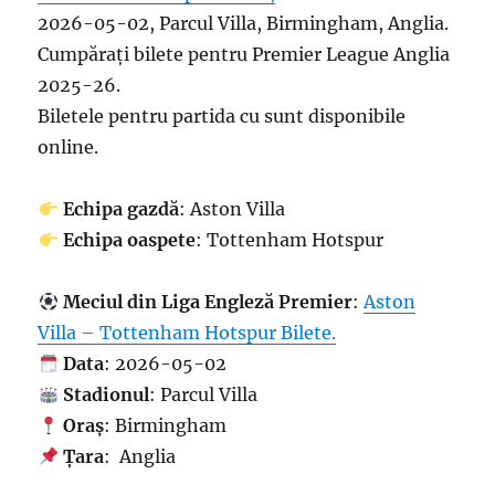
2026-05-02, Parcul Villa, Birmingham, Anglia.
Cumpărați bilete pentru Premier League Anglia
2025-26.
Biletele pentru partida cu sunt disponibile
online.
Echipa gazdă
: Aston Villa
Echipa oaspete
: Tottenham Hotspur
Meciul din Liga Engleză Premier
:
Aston
Villa – Tottenham Hotspur Bilete.
Data
: 2026-05-02
Stadionul
: Parcul Villa
Oraș
: Birmingham
Țara
: Anglia