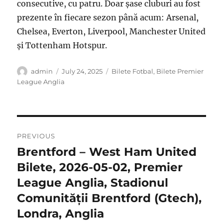
consecutive, cu patru. Doar șase cluburi au fost
prezente în fiecare sezon până acum: Arsenal,
Chelsea, Everton, Liverpool, Manchester United
și Tottenham Hotspur.
Author
Posted
Categories
admin
July 24, 2025
Bilete Fotbal
,
Bilete Premier
on
League Anglia
Post
PREVIOUS
navigation
Brentford – West Ham United
Previous
post:
Bilete, 2026-05-02, Premier
League Anglia, Stadionul
Comunității Brentford (Gtech),
Londra, Anglia