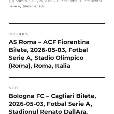
Author
Posted
Categories
admin
July 20, 2025
Bilete Fotbal
,
Bilete pentru
on
Serie A
,
Bilete Serie A
Post
PREVIOUS
navigation
AS Roma – ACF Fiorentina
Previous
post:
Bilete, 2026-05-03, Fotbal
Serie A, Stadio Olimpico
(Roma), Roma, Italia
NEXT
Bologna FC – Cagliari Bilete,
Next
post:
2026-05-03, Fotbal Serie A,
Stadionul Renato DallAra,