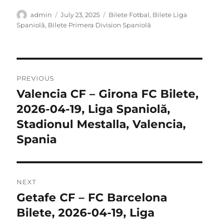
Author
Posted
Categories
admin
July 23, 2025
Bilete Fotbal
,
Bilete Liga
on
Spaniolă
,
Bilete Primera Division Spaniolă
Post
PREVIOUS
navigation
Valencia CF – Girona FC Bilete,
Previous
post:
2026-04-19, Liga Spaniolă,
Stadionul Mestalla, Valencia,
Spania
NEXT
Getafe CF – FC Barcelona
Next
post:
Bilete, 2026-04-19, Liga