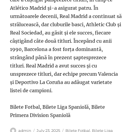
Atlético Madrid și-a asigurat patru. În
următoarele decenii, Real Madrid a continuat să
strălucească, dar cluburile basci, Athletic Club și
Real Sociedad, au găsit și ele succes, fiecare
câștigând câte două titluri. Începând cu anii
1990, Barcelona a fost forța dominantă,
strângând până în prezent șaptesprezece
titluri. Real Madrid a avut succes și cu
unsprezece titluri, dar echipe precum Valencia
și Deportivo La Coruña au adăugat varietate
listei de campioni.
Bilete Fotbal, Bilete Liga Spaniolă, Bilete
Primera Division Spaniolă
Author
Posted
Categories
admin
July 23, 2025
Bilete Fotbal
,
Bilete Liga