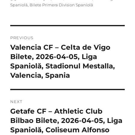
on
Spaniolă
,
Bilete Primera Division Spaniolă
Post
PREVIOUS
navigation
Valencia CF – Celta de Vigo
Previous
post:
Bilete, 2026-04-05, Liga
Spaniolă, Stadionul Mestalla,
Valencia, Spania
NEXT
Getafe CF – Athletic Club
Next
post:
Bilbao Bilete, 2026-04-05, Liga
Spaniolă, Coliseum Alfonso