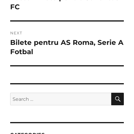
post:
FC
NEXT
Bilete pentru AS Roma, Serie A
Next
post:
Fotbal
SE
Search
for: