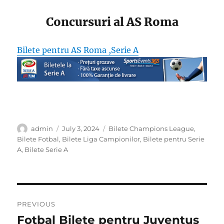
Concursuri al AS Roma
Bilete pentru AS Roma ,Serie A
Author
Posted
Categories
admin
July 3, 2024
Bilete Champions League
,
on
Bilete Fotbal
,
Bilete Liga Campionilor
,
Bilete pentru Serie
A
,
Bilete Serie A
Post
PREVIOUS
navigation
Fotbal Bilete pentru Juventus
Previous