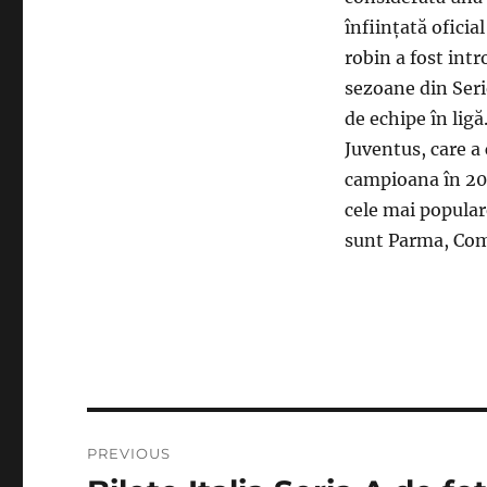
înființată oficia
robin a fost int
sezoane din Seri
de echipe în ligă
Juventus, care a 
campioana în 202
cele mai popular
sunt Parma, Com
Post
PREVIOUS
navigation
Previous