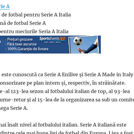
rie A
de fotbal pentru Serie A Italia
ană de fotbal Serie A
entru meciurile Seria A Italia
este cunoscută ca Serie A Enilive și Serie A Made in Italy
nsorizare pe plan intern și, respectiv, în străinătate.
de-al 123-lea sezon al fotbalului italian de top, al 93-lea
urne-retur și al 15-lea de la organizarea sa sub un comit
Lega Serie A.
ai înalt nivel al fotbalului italian. Serie A italiană este
intre cele mai bune ligi de fotbal din Europa. Liga a fost