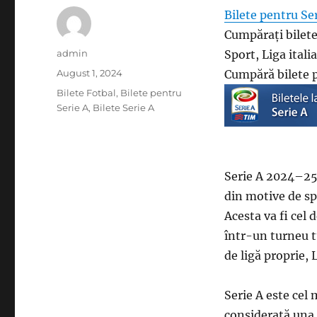
Bilete pentru Se
Cumpărați bilete 
Author
admin
Sport, Liga itali
Posted
August 1, 2024
Cumpără bilete p
on
Categories
Bilete Fotbal
,
Bilete pentru
Serie A
,
Bilete Serie A
Serie A 2024–25 
din motive de spo
Acesta va fi cel 
într-un turneu t
de ligă proprie, 
Serie A este cel m
considerată una d