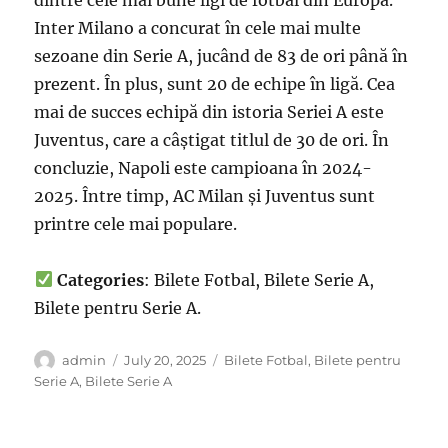
Inter Milano a concurat în cele mai multe
sezoane din Serie A, jucând de 83 de ori până în
prezent. În plus, sunt 20 de echipe în ligă. Cea
mai de succes echipă din istoria Seriei A este
Juventus, care a câștigat titlul de 30 de ori. În
concluzie, Napoli este campioana în 2024-
2025. Între timp, AC Milan și Juventus sunt
printre cele mai populare.
Categories
: Bilete Fotbal, Bilete Serie A,
Bilete pentru Serie A.
Author
Posted
Categories
admin
July 20, 2025
Bilete Fotbal
,
Bilete pentru
on
Serie A
,
Bilete Serie A