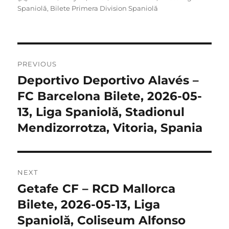
on
Spaniolă
,
Bilete Primera Division Spaniolă
Post
PREVIOUS
navigation
Deportivo Deportivo Alavés –
Previous
post:
FC Barcelona Bilete, 2026-05-
13, Liga Spaniolă, Stadionul
Mendizorrotza, Vitoria, Spania
NEXT
Getafe CF – RCD Mallorca
Next
post:
Bilete, 2026-05-13, Liga
Spaniolă, Coliseum Alfonso