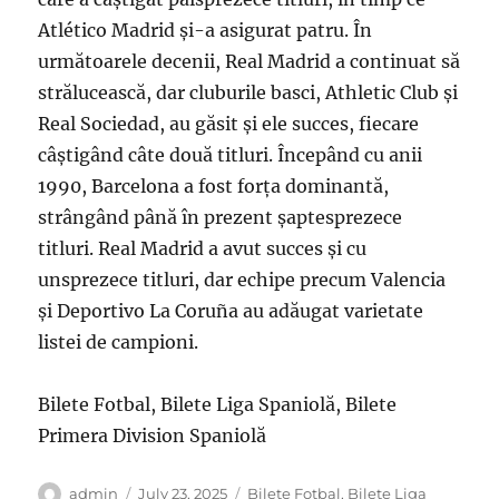
Atlético Madrid și-a asigurat patru. În
următoarele decenii, Real Madrid a continuat să
strălucească, dar cluburile basci, Athletic Club și
Real Sociedad, au găsit și ele succes, fiecare
câștigând câte două titluri. Începând cu anii
1990, Barcelona a fost forța dominantă,
strângând până în prezent șaptesprezece
titluri. Real Madrid a avut succes și cu
unsprezece titluri, dar echipe precum Valencia
și Deportivo La Coruña au adăugat varietate
listei de campioni.
Bilete Fotbal, Bilete Liga Spaniolă, Bilete
Primera Division Spaniolă
Author
Posted
Categories
admin
July 23, 2025
Bilete Fotbal
,
Bilete Liga