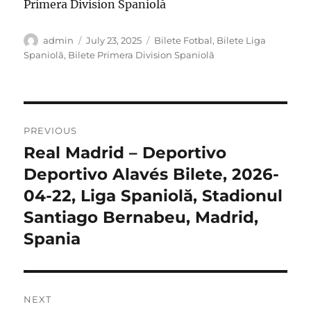
Primera Division Spaniolă
Author
Posted
Categories
admin
July 23, 2025
Bilete Fotbal
,
Bilete Liga
on
Spaniolă
,
Bilete Primera Division Spaniolă
Post
PREVIOUS
navigation
Real Madrid – Deportivo
Previous
post:
Deportivo Alavés Bilete, 2026-
04-22, Liga Spaniolă, Stadionul
Santiago Bernabeu, Madrid,
Spania
NEXT