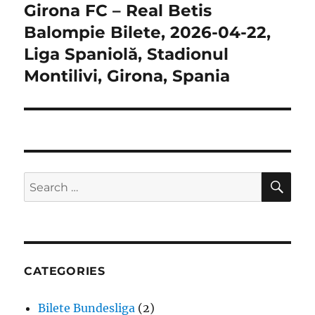
Girona FC – Real Betis
Next
post:
Balompie Bilete, 2026-04-22,
Liga Spaniolă, Stadionul
Montilivi, Girona, Spania
SE
Search
for:
CATEGORIES
Bilete Bundesliga
(2)