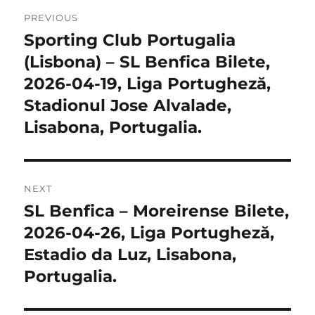
Post
PREVIOUS
navigation
Sporting Club Portugalia
Previous
post:
(Lisbona) – SL Benfica Bilete,
2026-04-19, Liga Portugheză,
Stadionul Jose Alvalade,
Lisabona, Portugalia.
NEXT
SL Benfica – Moreirense Bilete,
Next
post:
2026-04-26, Liga Portugheză,
Estadio da Luz, Lisabona,
Portugalia.