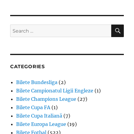
SE
Search
for:
CATEGORIES
Bilete Bundesliga
(2)
Bilete Campionatul Ligii Engleze
(1)
Bilete Champions League
(27)
Bilete Cupa FA
(1)
Bilete Cupa Italiană
(7)
Bilete Europa League
(19)
Bilete Fotbal
(522)