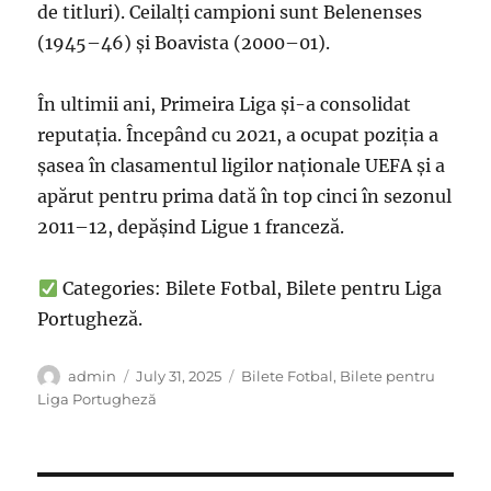
de titluri). Ceilalți campioni sunt Belenenses
(1945–46) și Boavista (2000–01).
În ultimii ani, Primeira Liga și-a consolidat
reputația. Începând cu 2021, a ocupat poziția a
șasea în clasamentul ligilor naționale UEFA și a
apărut pentru prima dată în top cinci în sezonul
2011–12, depășind Ligue 1 franceză.
Categories: Bilete Fotbal, Bilete pentru Liga
Portugheză.
Author
Posted
Categories
admin
July 31, 2025
Bilete Fotbal
,
Bilete pentru
on
Liga Portugheză