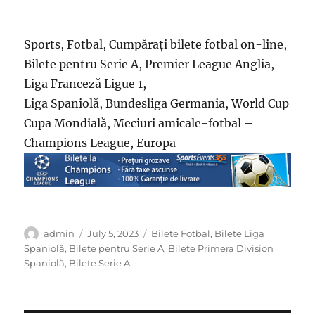
Sports, Fotbal, Cumpărați bilete fotbal on-line,
Bilete pentru Serie A, Premier League Anglia,
Liga Franceză Ligue 1,
Liga Spaniolă, Bundesliga Germania, World Cup
Cupa Mondială, Meciuri amicale-fotbal –
Champions League, Europa
Author
Posted
Categories
admin
July 5, 2023
Bilete Fotbal
,
Bilete Liga
on
Spaniolă
,
Bilete pentru Serie A
,
Bilete Primera Division
Spaniolă
,
Bilete Serie A