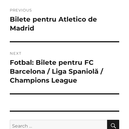
Post
PREVIOUS
navigation
Bilete pentru Atletico de
Previous
post:
Madrid
NEXT
Fotbal: Bilete pentru FC
Next
post:
Barcelona / Liga Spaniolă /
Champions League
SE
Search