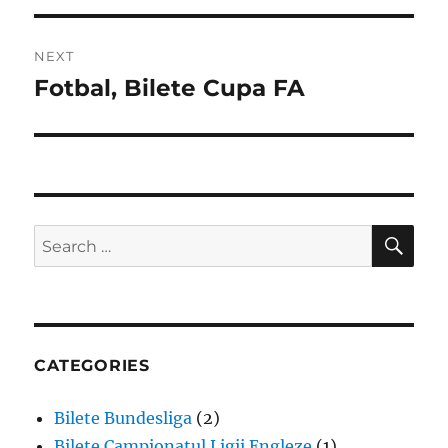
NEXT
Fotbal, Bilete Cupa FA
Next
post:
SE
Search
for:
CATEGORIES
Bilete Bundesliga
(2)
Bilete Campionatul Ligii Engleze
(1)