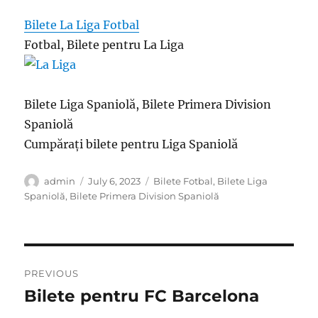
Bilete La Liga Fotbal
Fotbal, Bilete pentru La Liga
Bilete Liga Spaniolă, Bilete Primera Division
Spaniolă
Cumpărați bilete pentru Liga Spaniolă
Author
Posted
Categories
admin
July 6, 2023
Bilete Fotbal
,
Bilete Liga
on
Spaniolă
,
Bilete Primera Division Spaniolă
Post
PREVIOUS
navigation
Bilete pentru FC Barcelona
Previous
post: