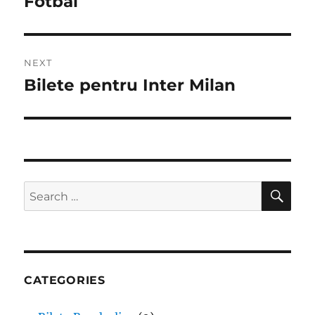
Fotbal
NEXT
Bilete pentru Inter Milan
Next
post:
SE
Search
for:
CATEGORIES