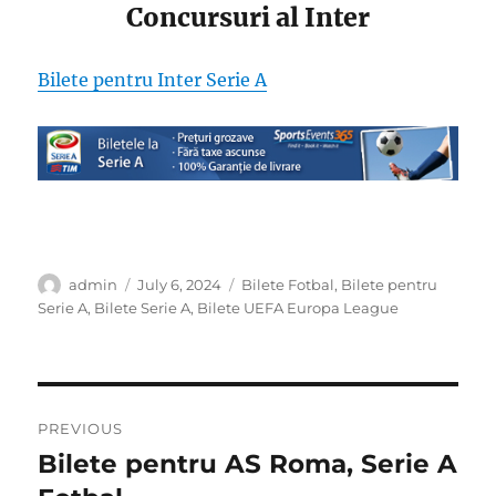
Concursuri al Inter
Bilete pentru Inter Serie A
Author
Posted
Categories
admin
July 6, 2024
Bilete Fotbal
,
Bilete pentru
on
Serie A
,
Bilete Serie A
,
Bilete UEFA Europa League
Post
PREVIOUS
navigation
Bilete pentru AS Roma, Serie A
Previous
post: