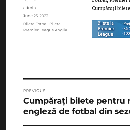
Fotbal, Premier 
Author
admin
Cumpărați bilet
Posted
June 25, 2023
on
Categories
Bilete Fotbal
,
Bilete
Premier League Anglia
Post
PREVIOUS
navigation
Cumpărați bilete pentru 
Previous
post:
engleză de fotbal din se