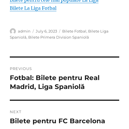
Bilete pentru cele mai populare La Liga
Bilete La Liga Fotbal
Author
Posted
Categories
admin
July 6, 2023
Bilete Fotbal
,
Bilete Liga
on
Spaniolă
,
Bilete Primera Division Spaniolă
Post
PREVIOUS
navigation
Fotbal: Bilete pentru Real
Previous
post:
Madrid, Liga Spaniolă
NEXT
Bilete pentru FC Barcelona
Next
post: