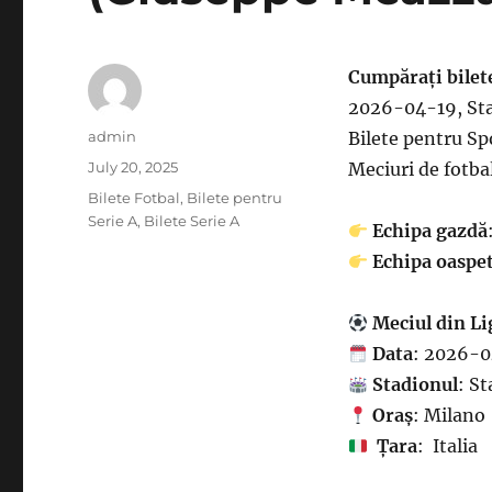
Cumpărați bilet
2026-04-19, Stad
Author
admin
Bilete pentru Spo
Posted
July 20, 2025
Meciuri de fotbal
on
Categories
Bilete Fotbal
,
Bilete pentru
Serie A
,
Bilete Serie A
Echipa gazdă
Echipa oaspe
Meciul din Li
Data
: 2026-0
Stadionul
: S
Oraș
: Milano
Țara
: Italia