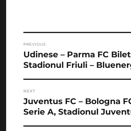
Post
PREVIOUS
navigation
Udinese – Parma FC Bilete
Previous
post:
Stadionul Friuli – Bluener
NEXT
Juventus FC – Bologna FC
Next
post:
Serie A, Stadionul Juventu