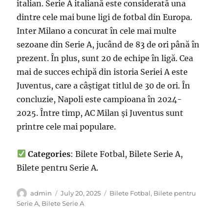
italian. Serie A italiană este considerată una
dintre cele mai bune ligi de fotbal din Europa.
Inter Milano a concurat în cele mai multe
sezoane din Serie A, jucând de 83 de ori până în
prezent. În plus, sunt 20 de echipe în ligă. Cea
mai de succes echipă din istoria Seriei A este
Juventus, care a câștigat titlul de 30 de ori. În
concluzie, Napoli este campioana în 2024-
2025. Între timp, AC Milan și Juventus sunt
printre cele mai populare.
Categories
: Bilete Fotbal, Bilete Serie A,
Bilete pentru Serie A.
Author
Posted
Categories
admin
July 20, 2025
Bilete Fotbal
,
Bilete pentru
on
Serie A
,
Bilete Serie A