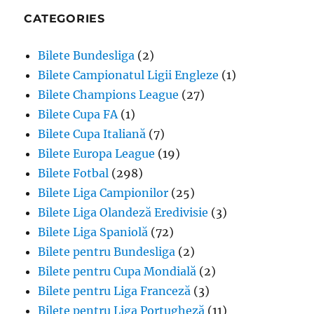
CATEGORIES
Bilete Bundesliga
(2)
Bilete Campionatul Ligii Engleze
(1)
Bilete Champions League
(27)
Bilete Cupa FA
(1)
Bilete Cupa Italiană
(7)
Bilete Europa League
(19)
Bilete Fotbal
(298)
Bilete Liga Campionilor
(25)
Bilete Liga Olandeză Eredivisie
(3)
Bilete Liga Spaniolă
(72)
Bilete pentru Bundesliga
(2)
Bilete pentru Cupa Mondială
(2)
Bilete pentru Liga Franceză
(3)
Bilete pentru Liga Portugheză
(11)