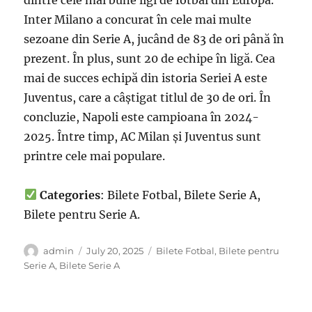
Inter Milano a concurat în cele mai multe
sezoane din Serie A, jucând de 83 de ori până în
prezent. În plus, sunt 20 de echipe în ligă. Cea
mai de succes echipă din istoria Seriei A este
Juventus, care a câștigat titlul de 30 de ori. În
concluzie, Napoli este campioana în 2024-
2025. Între timp, AC Milan și Juventus sunt
printre cele mai populare.
Categories
: Bilete Fotbal, Bilete Serie A,
Bilete pentru Serie A.
Author
Posted
Categories
admin
July 20, 2025
Bilete Fotbal
,
Bilete pentru
on
Serie A
,
Bilete Serie A