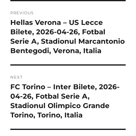
Post
PREVIOUS
navigation
Hellas Verona – US Lecce
Previous
post:
Bilete, 2026-04-26, Fotbal
Serie A, Stadionul Marcantonio
Bentegodi, Verona, Italia
NEXT
FC Torino – Inter Bilete, 2026-
Next
post:
04-26, Fotbal Serie A,
Stadionul Olimpico Grande
Torino, Torino, Italia