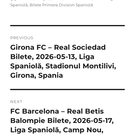
on
Spaniolă
,
Bilete Primera Division Spaniolă
Post
PREVIOUS
navigation
Girona FC – Real Sociedad
Previous
post:
Bilete, 2026-05-13, Liga
Spaniolă, Stadionul Montilivi,
Girona, Spania
NEXT
FC Barcelona – Real Betis
Next
post:
Balompie Bilete, 2026-05-17,
Liga Spaniolă, Camp Nou,