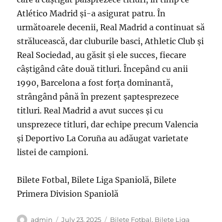
Atlético Madrid și-a asigurat patru. În
următoarele decenii, Real Madrid a continuat să
strălucească, dar cluburile basci, Athletic Club și
Real Sociedad, au găsit și ele succes, fiecare
câștigând câte două titluri. Începând cu anii
1990, Barcelona a fost forța dominantă,
strângând până în prezent șaptesprezece
titluri. Real Madrid a avut succes și cu
unsprezece titluri, dar echipe precum Valencia
și Deportivo La Coruña au adăugat varietate
listei de campioni.
Bilete Fotbal, Bilete Liga Spaniolă, Bilete
Primera Division Spaniolă
Author
Posted
Categories
admin
July 23, 2025
Bilete Fotbal
,
Bilete Liga