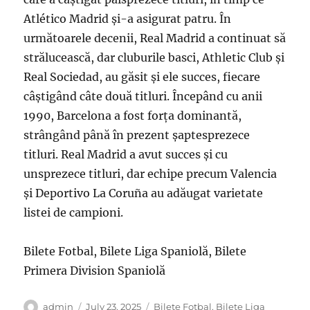
Atlético Madrid și-a asigurat patru. În
următoarele decenii, Real Madrid a continuat să
strălucească, dar cluburile basci, Athletic Club și
Real Sociedad, au găsit și ele succes, fiecare
câștigând câte două titluri. Începând cu anii
1990, Barcelona a fost forța dominantă,
strângând până în prezent șaptesprezece
titluri. Real Madrid a avut succes și cu
unsprezece titluri, dar echipe precum Valencia
și Deportivo La Coruña au adăugat varietate
listei de campioni.
Bilete Fotbal, Bilete Liga Spaniolă, Bilete
Primera Division Spaniolă
Author
Posted
Categories
admin
July 23, 2025
Bilete Fotbal
,
Bilete Liga