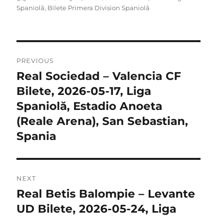
on
Spaniolă
,
Bilete Primera Division Spaniolă
Post
PREVIOUS
navigation
Real Sociedad – Valencia CF
Previous
post:
Bilete, 2026-05-17, Liga
Spaniolă, Estadio Anoeta
(Reale Arena), San Sebastian,
Spania
NEXT
Real Betis Balompie – Levante
Next
post:
UD Bilete, 2026-05-24, Liga