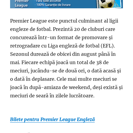
Premier League este punctul culminant al ligii
engleze de fotbal. Prezintă 20 de cluburi care
concurează într-un format de promovare și
retrogradare cu Liga engleză de fotbal (EFL).
Sezonul durează de obicei din august până în
mai. Fiecare echipă joacă un total de 38 de
meciuri, jucându-se de două ori, o dată acasă și
o dată în deplasare. Cele mai multe meciuri se
joacă în după-amiaza de weekend, deși există și
meciuri de seară în zilele lucrătoare.
Bilete pentru Premier League Engleză