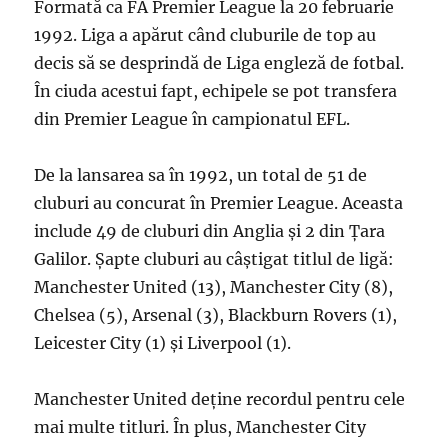
Formată ca FA Premier League la 20 februarie
1992. Liga a apărut când cluburile de top au
decis să se desprindă de Liga engleză de fotbal.
În ciuda acestui fapt, echipele se pot transfera
din Premier League în campionatul EFL.
De la lansarea sa în 1992, un total de 51 de
cluburi au concurat în Premier League. Aceasta
include 49 de cluburi din Anglia și 2 din Țara
Galilor. Șapte cluburi au câștigat titlul de ligă:
Manchester United (13), Manchester City (8),
Chelsea (5), Arsenal (3), Blackburn Rovers (1),
Leicester City (1) și Liverpool (1).
Manchester United deține recordul pentru cele
mai multe titluri. În plus, Manchester City