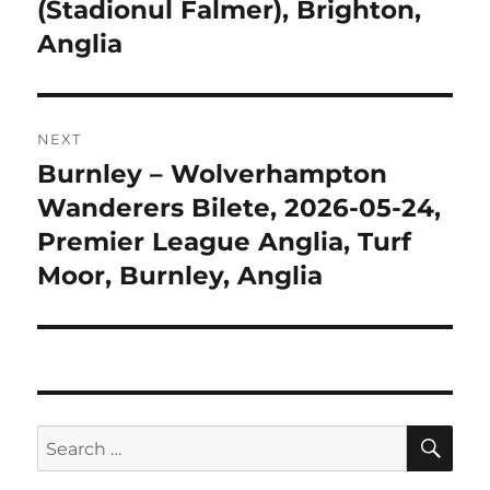
(Stadionul Falmer), Brighton,
Anglia
NEXT
Burnley – Wolverhampton
Next
post:
Wanderers Bilete, 2026-05-24,
Premier League Anglia, Turf
Moor, Burnley, Anglia
SE
Search
for: