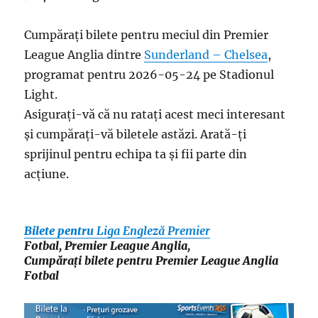
Cumpărați bilete pentru meciul din Premier
League Anglia dintre
Sunderland – Chelsea
,
programat pentru 2026-05-24 pe Stadionul
Light.
Asigurați-vă că nu ratați acest meci interesant
și cumpărați-vă biletele astăzi. Arată-ți
sprijinul pentru echipa ta și fii parte din
acțiune.
Bilete pentru
Liga Engleză Premier
Fotbal, Premier League Anglia,
Cumpărați bilete pentru Premier League Anglia
Fotbal