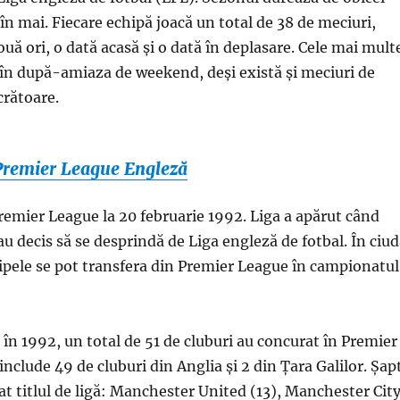
în mai. Fiecare echipă joacă un total de 38 de meciuri,
uă ori, o dată acasă și o dată în deplasare. Cele mai mult
 în după-amiaza de weekend, deși există și meciuri de
ucrătoare.
 Premier League Engleză
emier League la 20 februarie 1992. Liga a apărut când
au decis să se desprindă de Liga engleză de fotbal. În ciu
hipele se pot transfera din Premier League în campionatul
 în 1992, un total de 51 de cluburi au concurat în Premier
nclude 49 de cluburi din Anglia și 2 din Țara Galilor. Șap
gat titlul de ligă: Manchester United (13), Manchester Cit