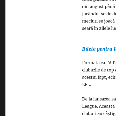
din august până 
jucându-se de do
meciuri se joacă
seară în zilele l
Bilete pentru
Formată ca FA Pr
cluburile de top 
acestui fapt, ec
EFL.
De la lansarea sa
League. Aceasta i
cluburi au câști