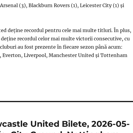
 Arsenal (3), Blackburn Rovers (1), Leicester City (1) și
d deține recordul pentru cele mai multe titluri. În plus,
deține recordul celor mai multe victorii consecutive, cu
 cluburi au fost prezente în fiecare sezon până acum:
a, Everton, Liverpool, Manchester United și Tottenham
astle United Bilete, 2026-05-