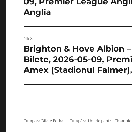
09, Premier League Angli
Anglia
NEXT
Brighton & Hove Albion
Next
post:
Bilete, 2026-05-09, Prem
Amex (Stadionul Falmer),
Cumpara Bilete Fotbal – Cumpărați bilete pentru Champio