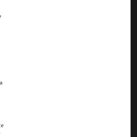
e
da
te
y