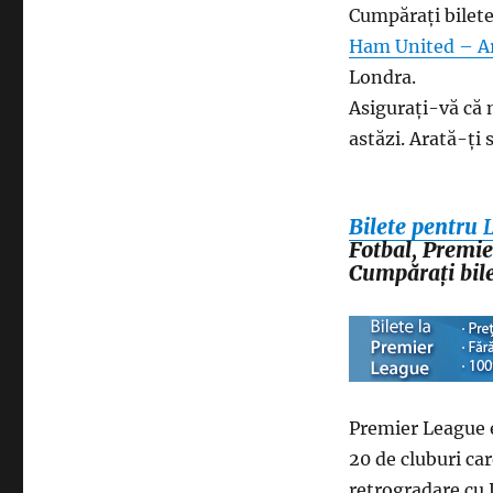
Cumpărați bilet
Ham United – A
Londra.
Asigurați-vă că 
astăzi. Arată-ți 
Bilete pentru
Fotbal, Premie
Cumpărați bil
Premier League e
20 de cluburi ca
retrogradare cu 