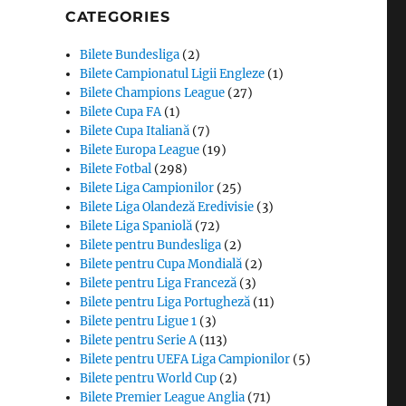
CATEGORIES
Bilete Bundesliga
(2)
Bilete Campionatul Ligii Engleze
(1)
Bilete Champions League
(27)
Bilete Cupa FA
(1)
Bilete Cupa Italiană
(7)
Bilete Europa League
(19)
Bilete Fotbal
(298)
Bilete Liga Campionilor
(25)
Bilete Liga Olandeză Eredivisie
(3)
Bilete Liga Spaniolă
(72)
Bilete pentru Bundesliga
(2)
Bilete pentru Cupa Mondială
(2)
Bilete pentru Liga Franceză
(3)
Bilete pentru Liga Portugheză
(11)
Bilete pentru Ligue 1
(3)
Bilete pentru Serie A
(113)
Bilete pentru UEFA Liga Campionilor
(5)
Bilete pentru World Cup
(2)
Bilete Premier League Anglia
(71)