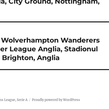
a, City Ground, Nottingham,
 – Wolverhampton Wanderers
ier League Anglia, Stadionul
 Brighton, Anglia
ns League, Serie A
Proudly powered by WordPress