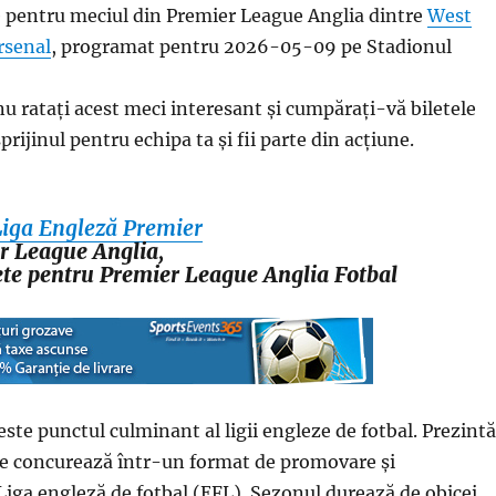
e pentru meciul din Premier League Anglia dintre
West
rsenal
, programat pentru 2026-05-09 pe Stadionul
nu ratați acest meci interesant și cumpărați-vă biletele
sprijinul pentru echipa ta și fii parte din acțiune.
Liga Engleză Premier
r League Anglia,
ete pentru Premier League Anglia Fotbal
ste punctul culminant al ligii engleze de fotbal. Prezintă
re concurează într-un format de promovare și
Liga engleză de fotbal (EFL). Sezonul durează de obicei