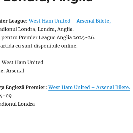
ier League
:
West Ham United – Arsenal Bilete,
dionul Londra, Londra, Anglia.
e pentru Premier League Anglia 2025-26.
artida cu sunt disponibile online.
: West Ham United
te
: Arsenal
iga Engleză Premier
:
West Ham United – Arsenal Bilete.
05-09
tadionul Londra