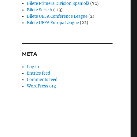
Bilete Primera Division Spaniolă
(72)
Bilete Serie A
(113)
Bilete UEFA Conference League
(2)
Bilete UEFA Europa League
(22)
META
Log in
Entries feed
Comments feed
WordPress.org