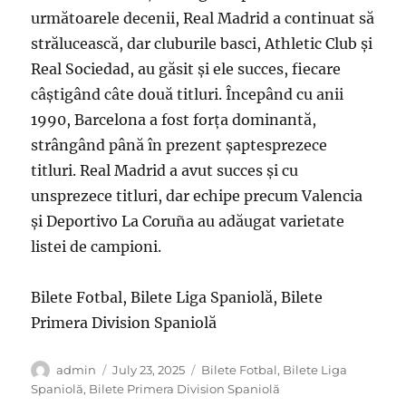
următoarele decenii, Real Madrid a continuat să
strălucească, dar cluburile basci, Athletic Club și
Real Sociedad, au găsit și ele succes, fiecare
câștigând câte două titluri. Începând cu anii
1990, Barcelona a fost forța dominantă,
strângând până în prezent șaptesprezece
titluri. Real Madrid a avut succes și cu
unsprezece titluri, dar echipe precum Valencia
și Deportivo La Coruña au adăugat varietate
listei de campioni.
Bilete Fotbal, Bilete Liga Spaniolă, Bilete
Primera Division Spaniolă
Author
Posted
Categories
admin
July 23, 2025
Bilete Fotbal
,
Bilete Liga
on
Spaniolă
,
Bilete Primera Division Spaniolă