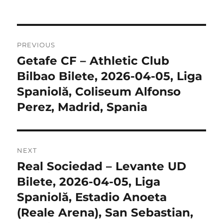
Post
PREVIOUS
navigation
Getafe CF – Athletic Club
Previous
post:
Bilbao Bilete, 2026-04-05, Liga
Spaniolă, Coliseum Alfonso
Perez, Madrid, Spania
NEXT
Real Sociedad – Levante UD
Next
post:
Bilete, 2026-04-05, Liga
Spaniolă, Estadio Anoeta
(Reale Arena), San Sebastian,