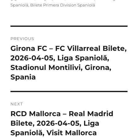
on
Spaniolă
,
Bilete Primera Division Spaniolă
Post
PREVIOUS
navigation
Girona FC – FC Villarreal Bilete,
Previous
post:
2026-04-05, Liga Spaniolă,
Stadionul Montilivi, Girona,
Spania
NEXT
RCD Mallorca – Real Madrid
Next
post:
Bilete, 2026-04-05, Liga
Spaniolă, Visit Mallorca