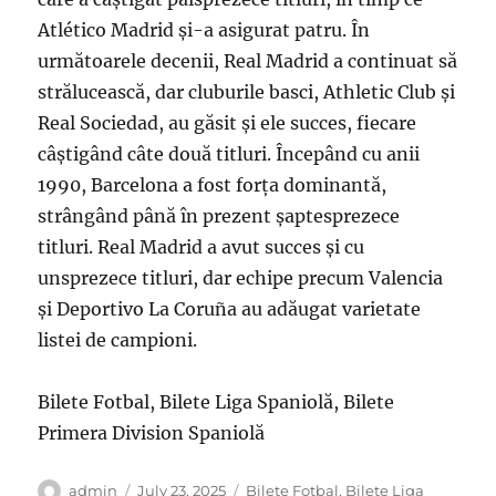
Atlético Madrid și-a asigurat patru. În
următoarele decenii, Real Madrid a continuat să
strălucească, dar cluburile basci, Athletic Club și
Real Sociedad, au găsit și ele succes, fiecare
câștigând câte două titluri. Începând cu anii
1990, Barcelona a fost forța dominantă,
strângând până în prezent șaptesprezece
titluri. Real Madrid a avut succes și cu
unsprezece titluri, dar echipe precum Valencia
și Deportivo La Coruña au adăugat varietate
listei de campioni.
Bilete Fotbal, Bilete Liga Spaniolă, Bilete
Primera Division Spaniolă
Author
Posted
Categories
admin
July 23, 2025
Bilete Fotbal
,
Bilete Liga